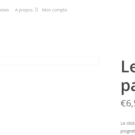
-news
A propos
Mon compte
BOUTIQUE
L
p
€
6,
Le clic
poignet