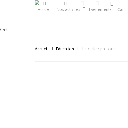
0
search
account
facebook
google-
instagram
Skip
Menu
plus
Accueil
Nos activités
Événements
Cani
to
main
content
Close
Cart
Cart
Accueil
Education
Le clicker patoune