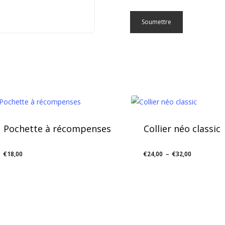
Pochette à récompenses
Collier néo classic
Plage
€
18,00
€
24,00
–
€
32,00
de
prix :
€24,00
à
€32,00