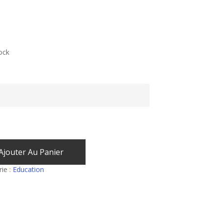
ock
Ajouter Au Panier
ie :
Education