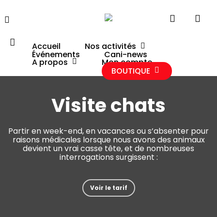
Cart
Close
Skip
Cart
to
search
acc
facebook
google-
instagram
main
plus
content
Accueil
Nos activités
Événements
Cani-news
Accueil
»
Visite chats
account
A propos
Mon compte
BOUTIQUE
Visite chats
Partir en week-end, en vacances ou s’absenter pour
raisons médicales lorsque nous avons des animaux
devient un vrai casse tête, et de nombreuses
interrogations surgissent :
Voir le tarif