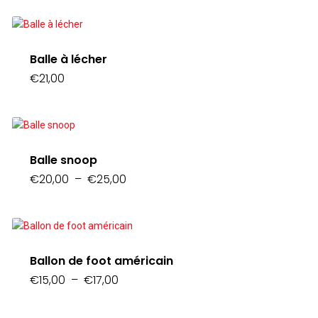
Balle à lécher
€
21,00
Balle snoop
Plage
€
20,00
–
€
25,00
de
prix :
€20,00
à
€25,00
Ballon de foot américain
Plage
€
15,00
–
€
17,00
de
prix :
€15,00