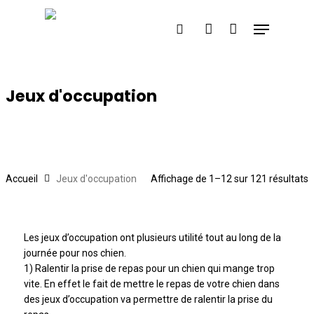
Skip
Menu
to
Cart
search
account
Close
main
Cart
content
Jeux d'occupation
Accueil
Jeux d'occupation
Affichage de 1–12 sur 121 résultats
Les jeux d’occupation ont plusieurs utilité tout au long de la
journée pour nos chien.
1) Ralentir la prise de repas pour un chien qui mange trop
vite. En effet le fait de mettre le repas de votre chien dans
des jeux d’occupation va permettre de ralentir la prise du