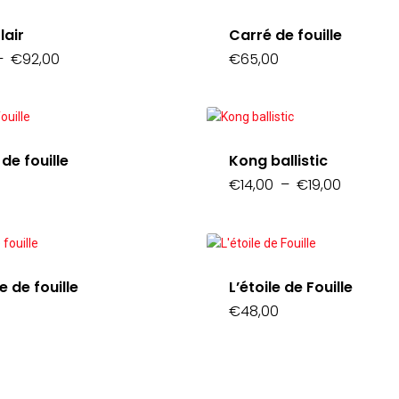
lair
Carré de fouille
Plage
–
€
92,00
€
65,00
de
prix :
€86,00
à
€92,00
de fouille
Kong ballistic
Plage
€
14,00
–
€
19,00
de
prix :
€14,00
à
€19,00
e de fouille
L’étoile de Fouille
€
48,00