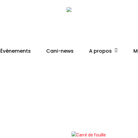
Cart
Close
Cart
A propos
Événements
Cani-news
M