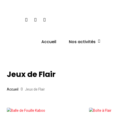
Skip
to
main
facebook
google-
instagram
content
plus
Nos activités
Accueil
Hit enter to search or ESC to close
Jeux de Flair
Accueil
Jeux de Flair