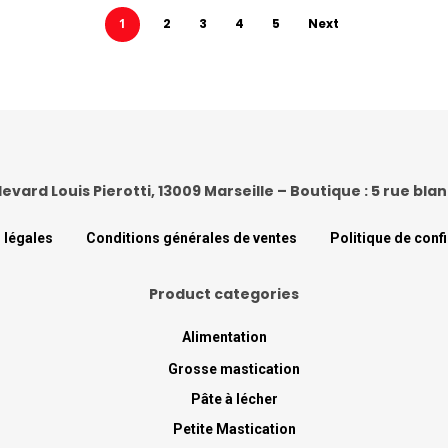
1
2
3
4
5
Next
levard Louis Pierotti, 13009 Marseille – Boutique : 5 rue bl
 légales
Conditions générales de ventes
Politique de confi
Product categories
Alimentation
Grosse mastication
Pâte à lécher
Petite Mastication