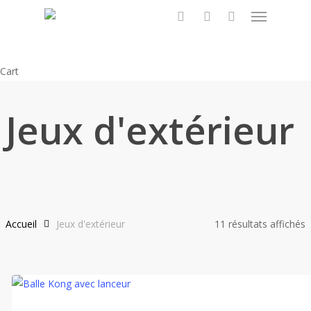
Menu
Skip
to
search
account
main
content
Close
Cart
Cart
Jeux d'extérieur
Accueil
Jeux d'extérieur
11 résultats affichés