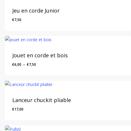
Jeu en corde Junior
€
7,50
Jouet en corde et bois
Plage
€
6,00
–
€
7,50
de
prix :
€6,00
à
€7,50
Lanceur chuckit pliable
€
17,00