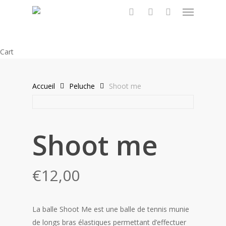
Menu
Skip
to
search
account
main
content
Close
Cart
Cart
Accueil
Peluche
Shoot me
Shoot me
€
12,00
La balle Shoot Me est une balle de tennis munie
de longs bras élastiques permettant d’effectuer