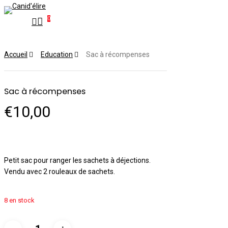
art
Close
Skip
Cart
0
search
to
account
Menu
main
content
Accueil
Education
Sac à récompenses
Sac à récompenses
€
10,00
Petit sac pour ranger les sachets à déjections.
Vendu avec 2 rouleaux de sachets.
8 en stock