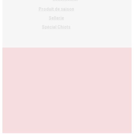
Produit de saison
Sellerie
Spécial Chiots
facebook
google-
instagram
plus
© 2026 Canid'élire. Site réalisé par
Milistudio