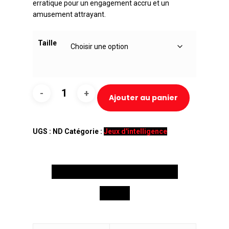
erratique pour un engagement accru et un
amusement attrayant.
Taille
quantité
Ajouter au panier
de
Kong
tiltz
UGS :
ND
Catégorie :
Jeux d'intelligence
Informations complémentaires
Avis (0)