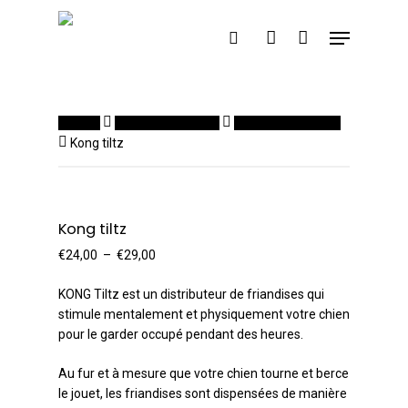
Cart
Close
Skip
Cart
Menu
to
search
account
main
content
Accueil
Jeux d'occupation
Jeux d'intelligence
Kong tiltz
Kong tiltz
Plage
€
24,00
–
€
29,00
de
KONG Tiltz est un distributeur de friandises qui
prix :
stimule mentalement et physiquement votre chien
€24,00
pour le garder occupé pendant des heures.
à
€29,00
Au fur et à mesure que votre chien tourne et berce
le jouet, les friandises sont dispensées de manière