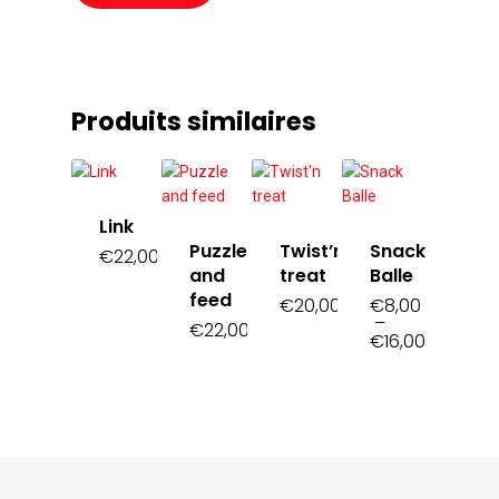
Produits similaires
Link
Puzzle
Twist’n
Snack
€
22,00
and
treat
Balle
feed
€
20,00
€
8,00
–
€
22,00
€
16,00
Plage
de
prix :
€8,00
à
€16,00