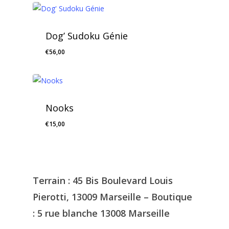
prix :
€12,00
à
Dog’ Sudoku Génie
€18,00
€
56,00
Nooks
€
15,00
Terrain : 45 Bis Boulevard Louis
Pierotti, 13009 Marseille – Boutique
: 5 rue blanche 13008 Marseille