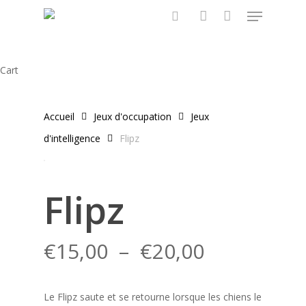
Menu
Skip
to
search
account
main
content
Close
Cart
Cart
Accueil
Jeux d'occupation
Jeux
d'intelligence
Flipz
Flipz
Plage
€
15,00
–
€
20,00
de
prix :
Le Flipz saute et se retourne lorsque les chiens le