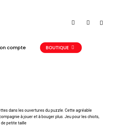
search
account
Close
Cart
on compte
BOUTIQUE
ettes dans les ouvertures du puzzle. Cette agréable
mpagnie à jouer et à bouger plus. Jeu pour les chiots,
de petite taille