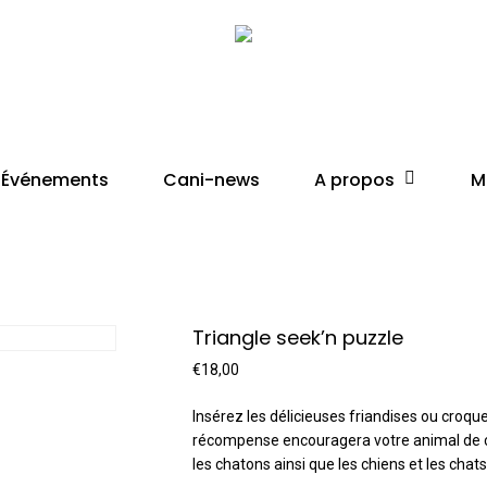
Cart
A propos
Événements
Cani-news
M
Triangle seek’n puzzle
€
18,00
Insérez les délicieuses friandises ou croqu
récompense encouragera votre animal de co
les chatons ainsi que les chiens et les chats 