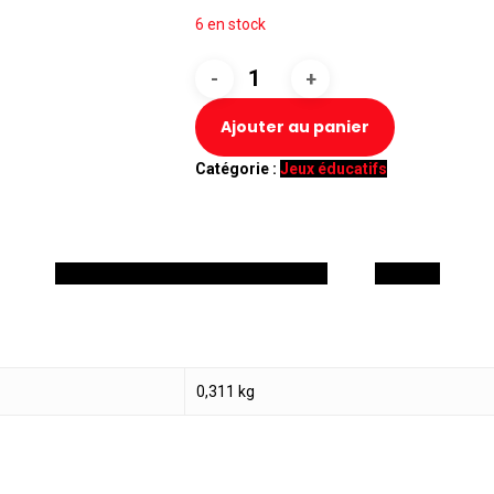
6 en stock
quantité
de
Triangle
Ajouter au panier
seek'n
puzzle
Catégorie :
Jeux éducatifs
Informations complémentaires
Avis (0)
0,311 kg