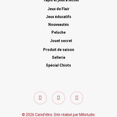
Tapis et jeux à lecher
Jeux de Flair
Jeux éducatifs
Nouveautés
Peluche
Jouet secret
Produit de saison
Sellerie
Spécial Chiots
facebook
google-
instagram
plus
© 2026 Canid'élire. Site réalisé par
Milistudio