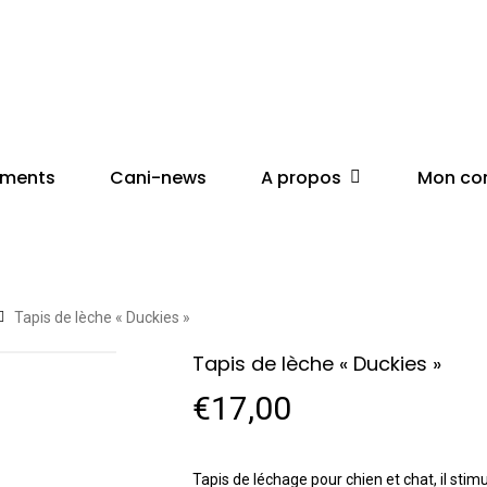
Cart
Close
Cart
A propos
ements
Cani-news
Mon co
Tapis de lèche « Duckies »
Tapis de lèche « Duckies »
€
17,00
Tapis de léchage pour chien et chat, il stim