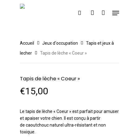
Skip
Menu
to
Cart
search
account
Close
main
Cart
content
Accueil
Jeux d'occupation
Tapis et jeux à
lecher
Tapis de lèche « Coeur »
Tapis de lèche « Coeur »
€
15,00
Le tapis de lèche « Coeur » est parfait pour amuser
et apaiser votre chien. Il est conçu à partir
de caoutchouc naturel ultra-résistant et non
toxique.