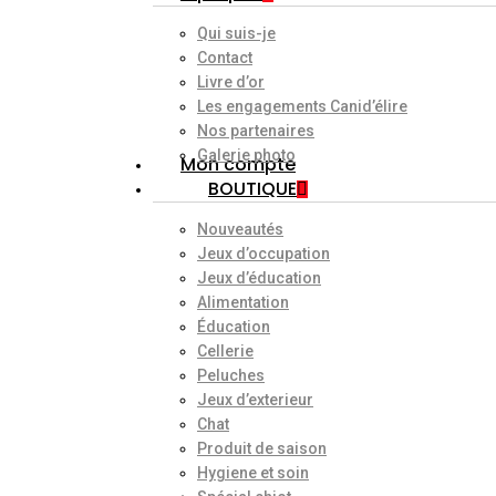
Qui suis-je
Contact
Livre d’or
Les engagements Canid’élire
Nos partenaires
Galerie photo
Mon compte
BOUTIQUE
Nouveautés
Jeux d’occupation
Jeux d’éducation
Alimentation
Éducation
Cellerie
Peluches
Jeux d’exterieur
Chat
Produit de saison
Hygiene et soin