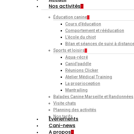
Nos activités
Éducation canine
Cours d’éducation
Comportement et rééducation
L’école du chiot
Bilan et séances de suivi à distance
Sports et loisirs
Aqua-récré
Canid’paddle
Réunions Clicker
Atelier Médical Training
La proprioception
Mantrailing
Balades Canine Marseille et Randonnées
Visite chats
Planning des activités
Nos tarifs
Événements
Cani-news
A propos