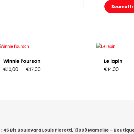
Winnie l’ourson
Le lapin
Plage
€
15,00
–
€
17,00
€
14,00
de
prix :
€15,00
à
€17,00
 : 45 Bis Boulevard Louis Pierotti, 13009 Marseille – Boutiqu