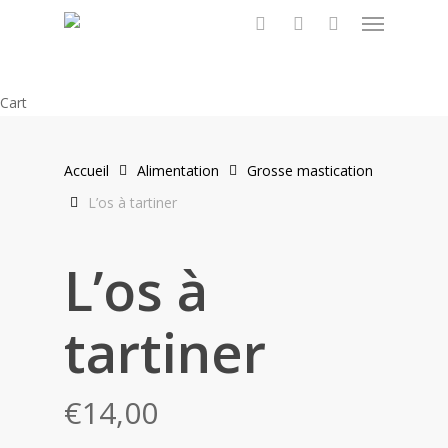
Menu
Skip
to
search
account
main
content
Close
Cart
Cart
Accueil
Alimentation
Grosse mastication
L’os à tartiner
L’os à
tartiner
€
14,00