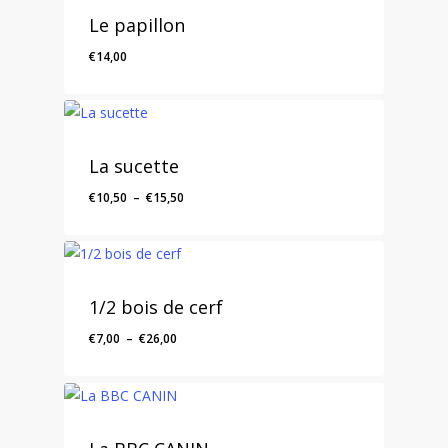
Le papillon
€
14,00
La sucette
Plage
€
10,50
–
€
15,50
de
prix :
€10,50
à
1/2 bois de cerf
€15,50
Plage
€
7,00
–
€
26,00
de
prix :
€7,00
à
€26,00