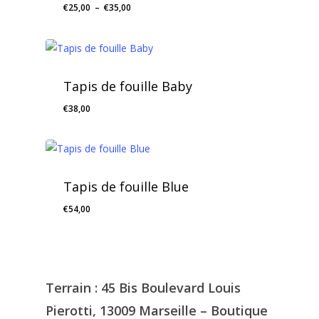
Plage
€
25,00
–
€
35,00
de
prix :
€25,00
à
Tapis de fouille Baby
€35,00
€
38,00
Tapis de fouille Blue
€
54,00
Terrain : 45 Bis Boulevard Louis
Pierotti, 13009 Marseille – Boutique