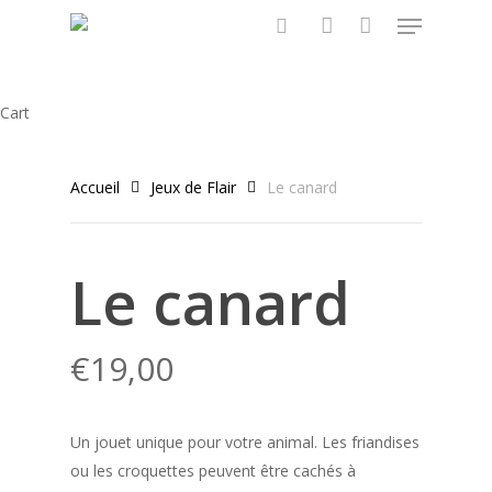
Menu
Skip
to
search
account
main
content
Close
Cart
Cart
Accueil
Jeux de Flair
Le canard
Le canard
€
19,00
Un jouet unique pour votre animal. Les friandises
ou les croquettes peuvent être cachés à