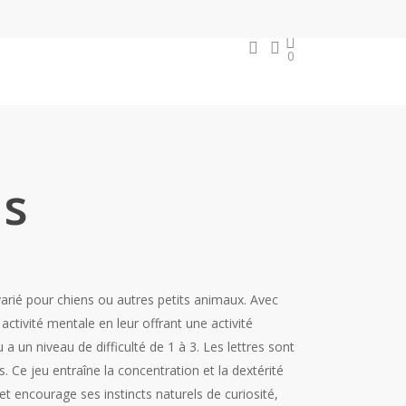
search
account
0
BOUTIQUE
is
varié pour chiens ou autres petits animaux. Avec
activité mentale en leur offrant une activité
u a un niveau de difficulté de 1 à 3. Les lettres sont
. Ce jeu entraîne la concentration et la dextérité
t encourage ses instincts naturels de curiosité,