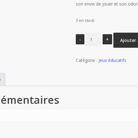
son envie de jouer et son odor
3 en stock
quantité
Ajouter 
de
La
Catégorie :
souris
Jeux éducatifs
)
lémentaires