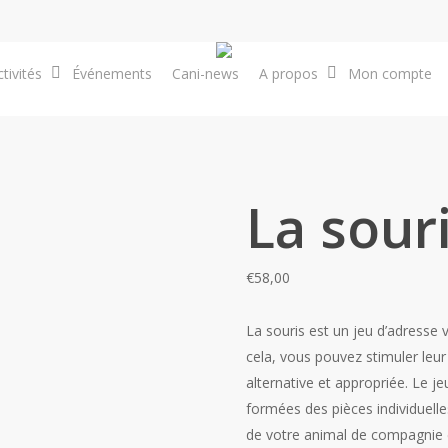
tivités
Événements
Cani-news
A propos
Mon compte
La sour
€
58,00
La souris
est un jeu d’adresse 
cela, vous pouvez stimuler leur 
alternative et appropriée. Le je
formées des pièces individuelles
de votre animal de compagnie e