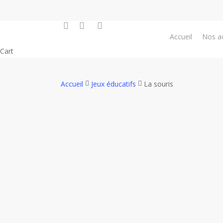
Skip
to
facebook
google-
instagram
main
plus
Accueil
Nos ac
content
Close
Cart
Cart
Accueil
Jeux éducatifs
La souris