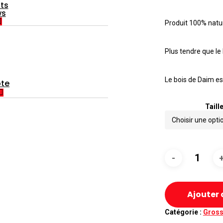
ts
ws
Produit 100% natur
Plus tendre que le 
Le bois de Daim est
te
Taill
Ajouter 
Catégorie :
Gross