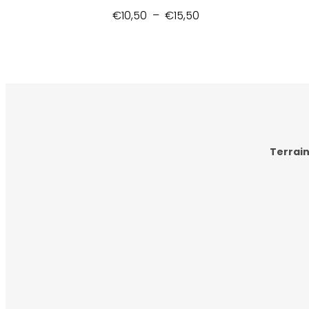
Plage
€
10,50
–
€
15,50
de
prix :
€10,50
à
€15,50
Terrain