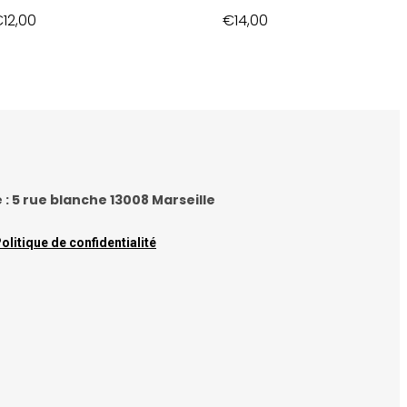
Plage
€
12,00
€
14,00
de
prix :
€6,00
à
€12,00
e : 5 rue blanche 13008 Marseille
olitique de confidentialité