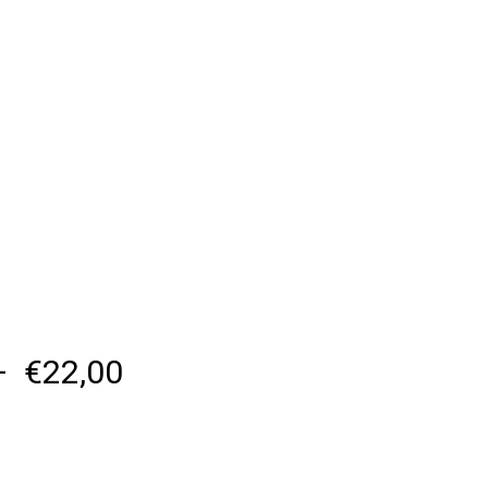
Plage
–
€
22,00
de
prix :
€12,00