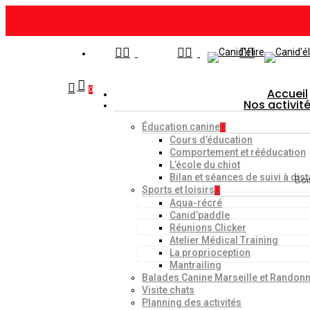
Skip
to
main
facebook
google-
instagram
content
plus
search
account
Menu
0
Accueil
Nos activit
Éducation canine
Hit enter to search or ESC to close
Cours d’éducation
Comportement et rééducation
L’école du chiot
Bilan et séances de suivi à dist
Accueil
Alimentation
Grosse mastication
Boi
Sports et loisirs
Aqua-récré
Canid’paddle
Réunions Clicker
Atelier Médical Training
La proprioception
Mantrailing
Balades Canine Marseille et Randon
Visite chats
Planning des activités