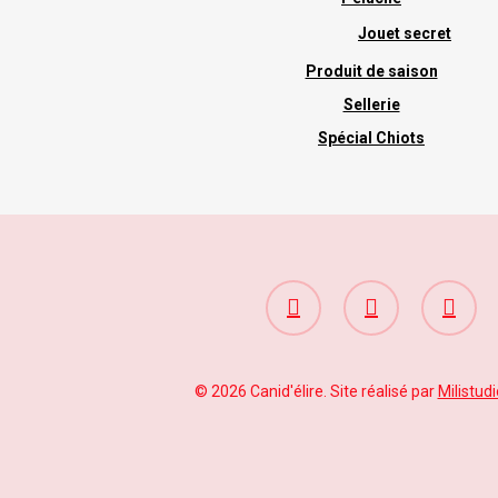
Jouet secret
Produit de saison
Sellerie
Spécial Chiots
facebook
google-
instagram
plus
© 2026 Canid'élire. Site réalisé par
Milistudi