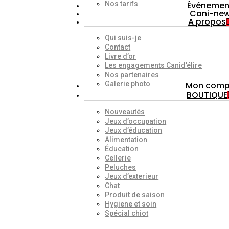
Nos tarifs
Événemen
Cani-ne
A propos
Qui suis-je
Contact
Livre d’or
Les engagements Canid’élire
Nos partenaires
Galerie photo
Mon comp
BOUTIQUE
Nouveautés
Jeux d’occupation
Jeux d’éducation
Alimentation
Éducation
Cellerie
Peluches
Jeux d’exterieur
Chat
Produit de saison
Hygiene et soin
Spécial chiot