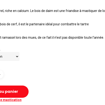
à
€22,00
el, riche en calcium. Le bois de daim est une friandise à mastiquer de l
bois de cerf, il est le partenaire idéal pour combattre le tartre
 ramassé lors des mues, de ce fait il n’est pas disponible toute l’année.
e
au panier
e mastication