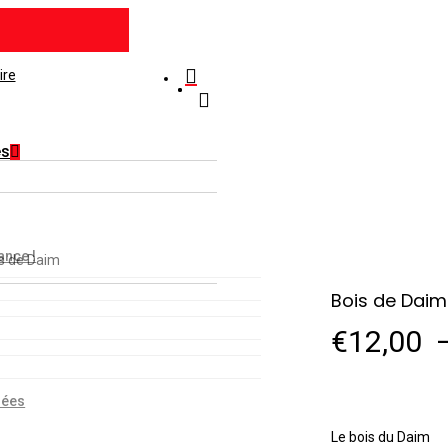
Cart
Close
Cart
search
account
és
ance !
s de Daim
Bois de Daim
€
12,00
nées
Le bois du Daim