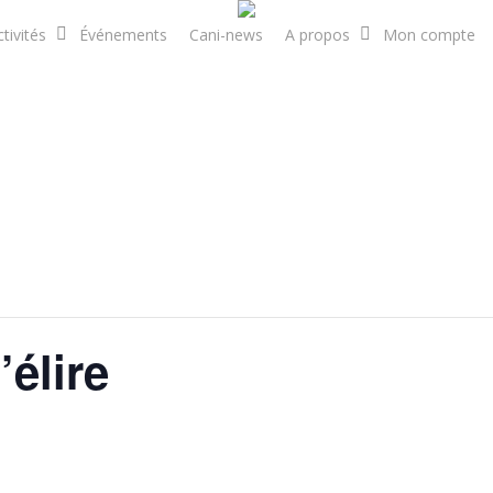
tivités
Événements
Cani-news
A propos
Mon compte
élire