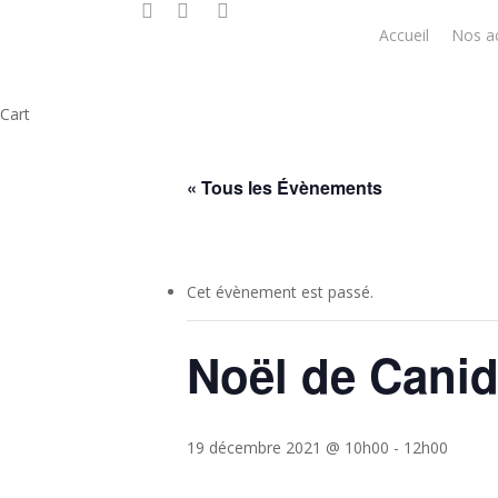
facebook
google-
instagram
Skip
plus
Accueil
Nos ac
to
main
content
Close
Cart
Cart
« Tous les Évènements
Cet évènement est passé.
Noël de Canid’
19 décembre 2021 @ 10h00
-
12h00