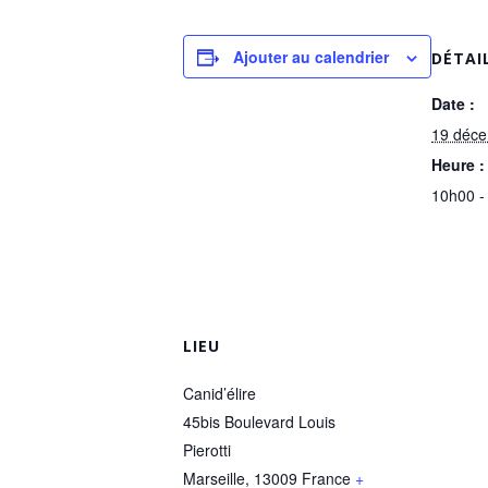
Ajouter au calendrier
DÉTAI
Date :
19 déc
Heure :
10h00 -
LIEU
Canid’élire
45bis Boulevard Louis
Pierotti
Marseille
,
13009
France
+