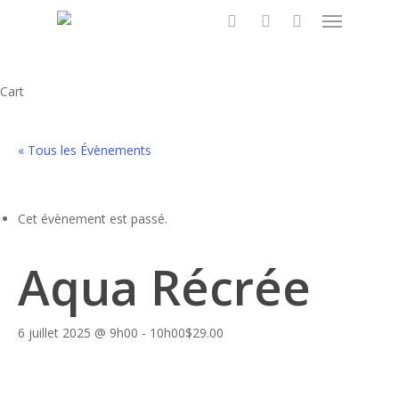
Menu
Skip
to
search
account
main
content
Close
Cart
Cart
« Tous les Évènements
Cet évènement est passé.
Aqua Récrée
6 juillet 2025 @ 9h00
-
10h00
$29.00