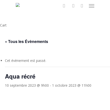
Menu
Skip
to
search
account
main
content
Close
Cart
Cart
« Tous les Évènements
Cet évènement est passé.
Aqua récré
10 septembre 2023 @ 9h00
-
1 octobre 2023 @ 11h00