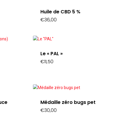
Huile de CBD 5 %
€
36,00
Le « PAL »
€
11,50
puce
Médaille zéro bugs pet
€
30,00