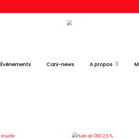
Cart
Close
Cart
A propos
Événements
Cani-news
M