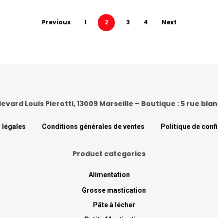
Previous
1
2
3
4
Next
levard Louis Pierotti, 13009 Marseille – Boutique : 5 rue bl
 légales
Conditions générales de ventes
Politique de confi
Product categories
Alimentation
Grosse mastication
Pâte à lécher