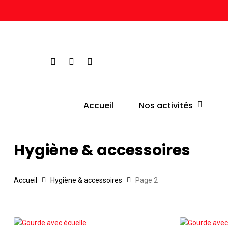
Skip
to
main
content
facebook
google-
instagram
plus
Hit enter to search or ESC to close
Nos activités
Accueil
Hygiène & accessoires
Accueil
Hygiène & accessoires
Page 2